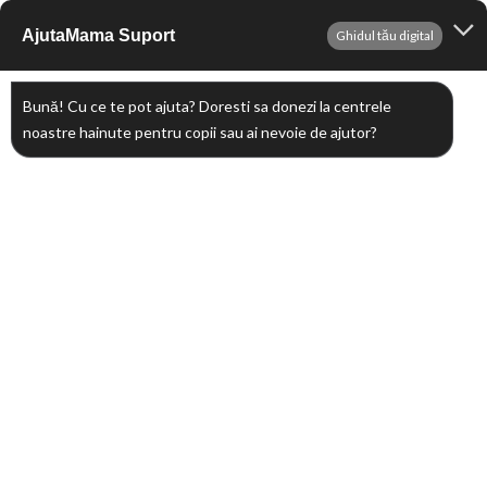
Sari
AjutaMama Suport
Ghidul tău digital
Me
la
conținut
Bună! Cu ce te pot ajuta? Doresti sa donezi la centrele