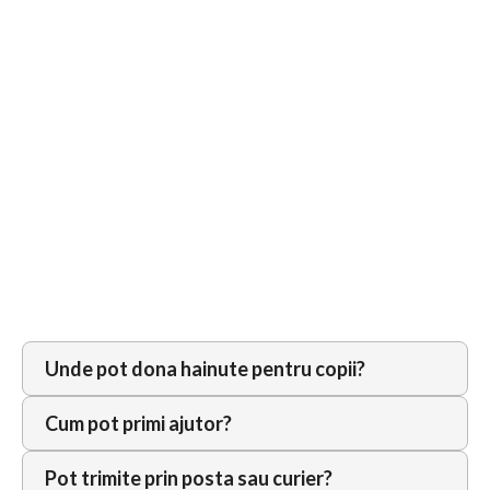
+40 746 413 861
Luni - Duminică
8:00 am to 20:00 pm
Donează
Ne puteți ajuta făcând depuneri în conturile:
LEI: RO59RNCB0175169318270001
EURO: RO32RNCB0175169318270002
Unde pot dona hainute pentru copii?
1
DONEAZĂ CU CARDUL
Poți să ne scrii
Cum pot primi ajutor?
Open c
Pot trimite prin posta sau curier?