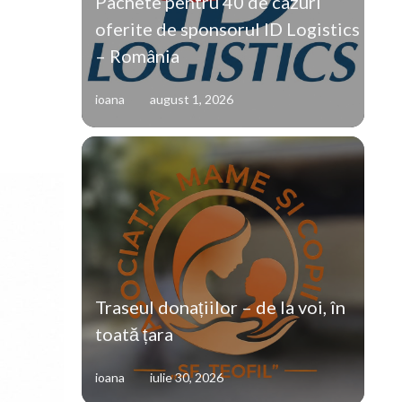
Pachete pentru 40 de cazuri
oferite de sponsorul ID Logistics
– România
ioana
august 1, 2026
Traseul donațiilor – de la voi, în
toată țara
ioana
iulie 30, 2026