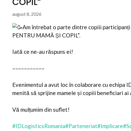
COPIL”
august 8, 2026
Am întrebat o parte dintre copiii participanț
PENTRU MAMĂ ȘI COPIL”.
Iată ce ne-au răspuns ei!
–––––––––––
Evenimentul a avut loc în colaborare cu echipa I
menită să sprijine mamele și copiii beneficiari ai 
Vă mulțumim din suflet!
#IDLogisticsRomania
#Parteneriat
#Implicare
#So