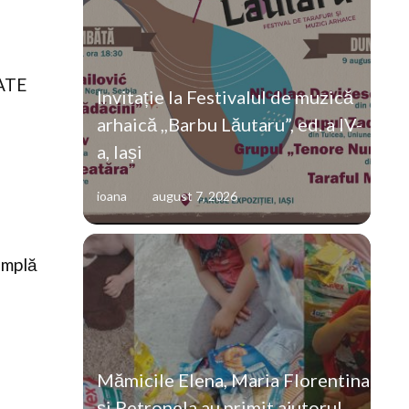
TATE
Invitație la Festivalul de muzică
arhaică ,,Barbu Lăutaru”, ed. a IV-
a, Iași
ioana
august 7, 2026
amplă
Mămicile Elena, Maria Florentina
și Petronela au primit ajutorul