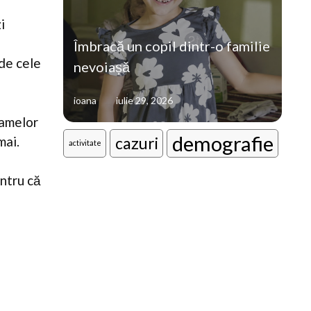
i
i
Îmbracă un copil dintr-o familie
de cele
nevoiașă
ioana
iulie 29, 2026
mamelor
demografie
mai.
cazuri
activitate
ntru că