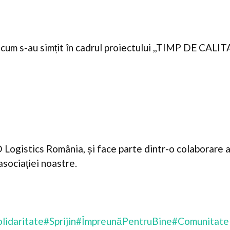
i cum s-au simțit în cadrul proiectului ,,TIMP DE CALI
D Logistics România, și face parte dintr-o colaborare 
asociației noastre.
lidaritate
#Sprijin
#ÎmpreunăPentruBine
#Comunitate