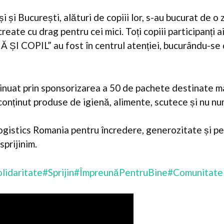
 și București, alături de copiii lor, s-au bucurat de o z
eate cu drag pentru cei mici. Toți copiii participanți a
 COPIL” au fost în centrul atenției, bucurându-se 
tinuat prin sponsorizarea a 50 de pachete destinate 
u conținut produse de igienă, alimente, scutece și nu nu
ogistics Romania pentru încredere, generozitate și pe
sprijinim.
lidaritate
#Sprijin
#ÎmpreunăPentruBine
#Comunitate