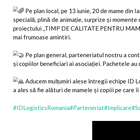
Pe plan local, pe 13 iunie, 20 de mame din Iași
specială, plină de animație, surprize și momente cr
proiectului ,,TIMP DE CALITATE PENTRU MAMĂ ȘI
mai frumoase amintiri.
Pe plan general, parteneriatul nostru a con
și copiilor beneficiari ai asociației. Pachetele a
Aducem mulțumiri alese întregii echipe ID L
a ales să fie alături de mamele și copiii pe care îi 
#IDLogisticsRomania
#Parteneriat
#Implicare
#So