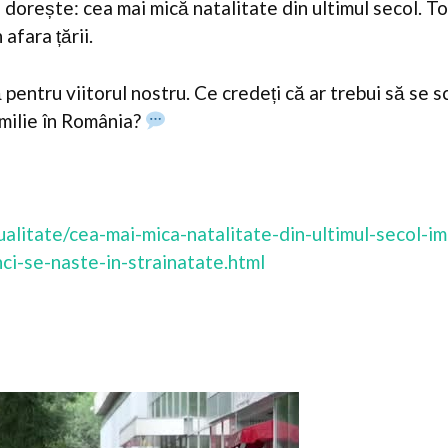
 dorește: cea mai mică natalitate din ultimul secol. To
 afara țării.
 pentru viitorul nostru. Ce credeți că ar trebui să se 
amilie în România?
ctualitate/cea-mai-mica-natalitate-din-ultimul-secol-i
ci-se-naste-in-strainatate.html