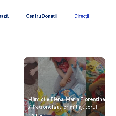
ează
Centru Donații
Direcții
Mămicile Elena, Maria Florentina
și Petronela au primit ajutorul
necesar