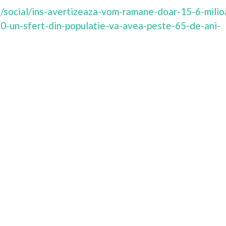
ri/social/ins-avertizeaza-vom-ramane-doar-15-6-milio
80-un-sfert-din-populatie-va-avea-peste-65-de-ani-