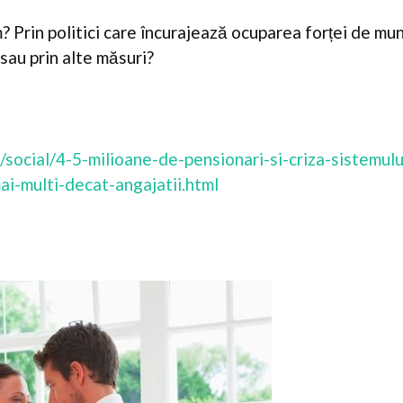
? Prin politici care încurajează ocuparea forței de mu
i sau prin alte măsuri?
iri/social/4-5-milioane-de-pensionari-si-criza-sistemul
ai-multi-decat-angajatii.html