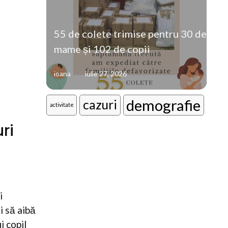
55 de colete trimise pentru 30 de
mame și 102 de copii
ioana
iulie 27, 2026
demografie
cazuri
activitate
ri
i
i să aibă
i copil