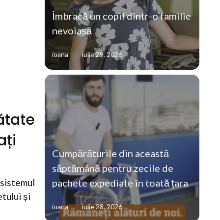
Îmbracă un copil dintr-o familie
nevoiașă
ioana
iulie 29, 2026
ătate
ați
Cumpărăturile din această
săptămână pentru zecile de
pachete expediate în toată țara
 sistemul
tului și
ioana
iulie 28, 2026