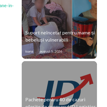
ane-in-
Suport neîncetat pentru mame și
bebeluși vulnerabili
ioana
august 5, 2026
Pachete pentru 40 de cazuri
oferite de sponsorul ID Logistics