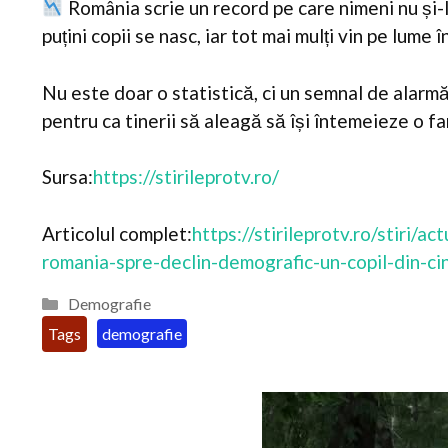
România scrie un record pe care nimeni nu și-l
puțini copii se nasc, iar tot mai mulți vin pe lume în
Nu este doar o statistică, ci un semnal de alarmă
pentru ca tinerii să aleagă să își întemeieze o f
Sursa:
https://stirileprotv.ro/
Articolul complet:
https://stirileprotv.ro/stiri/a
romania-spre-declin-demografic-un-copil-din-cin
Categorii
Demografie
Etichete
demografie