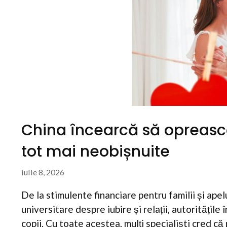
China încearcă să oprească 
tot mai neobișnuite
iulie 8, 2026
De la stimulente financiare pentru familii și apel
universitare despre iubire și relații, autoritățile
copii. Cu toate acestea, mulți specialiști cred că