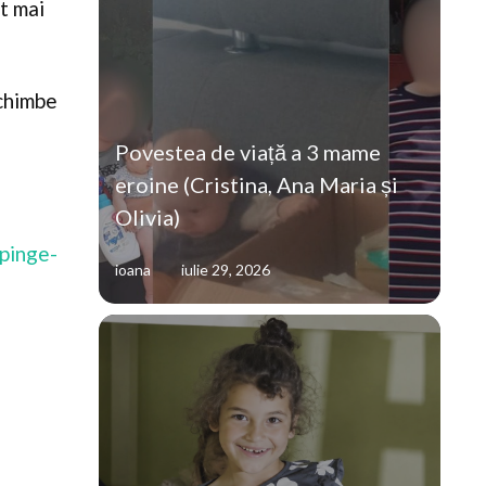
t mai
schimbe
Povestea de viață a 3 mame
eroine (Cristina, Ana Maria și
Olivia)
mpinge-
ioana
iulie 29, 2026