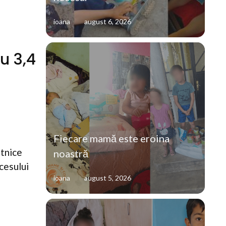
ioana
august 6, 2026
u 3,4
Fiecare mamă este eroina
stnice
noastră
cesului
ioana
august 5, 2026