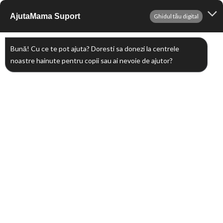
Sari
AjutaMama Suport
Ghidul tău digital
Me
la
conținut
Bună! Cu ce te pot ajuta? Doresti sa donezi la centrele
Recunoștință pentru
Parohia Sesto San