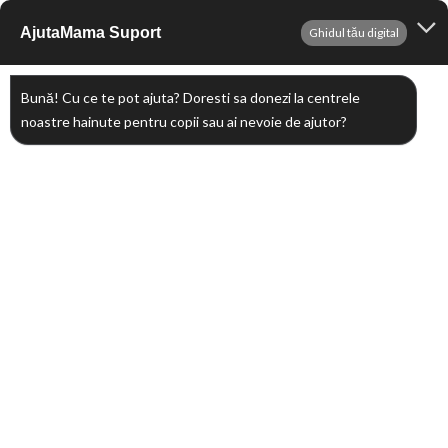
Sari
AjutaMama Suport
Ghidul tău digital
Me
la
conținut
Bună! Cu ce te pot ajuta? Doresti sa donezi la centrele