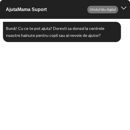
Sari
AjutaMama Suport
Ghidul tău digital
Me
la
conținut
Bună! Cu ce te pot ajuta? Doresti sa donezi la centrele
Stiri