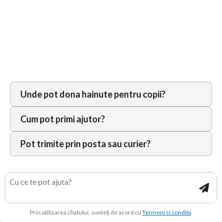
Partenerul faptelor bune – ID Logistics
Romania
Unde pot dona hainute pentru copii?
1
Poți să ne scrii
ioana
august 7, 2026
Cum pot primi ajutor?
Open c
Pot trimite prin posta sau curier?
×
Salut! Sunt ghidul digital al acestui site, pregătit
să ofere asistență rapidă.
Prin utilizarea chatului, sunteți de acord cu
Termeni si conditii
.